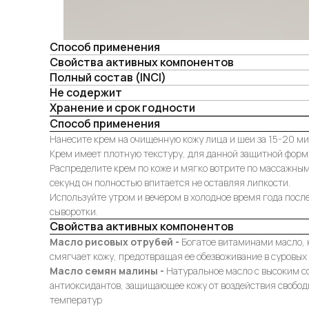
Способ применения
Свойства активных компонентов
Полный состав (INCI)
Не содержит
Хранение и срок годности
Способ применения
Нанесите крем на очищенную кожу лица и шеи за 15-20 ми
Крем имеет плотную текстуру, для данной защитной форму
Распределите крем по коже и мягко вотрите по массажным
секунд он полностью впитается не оставляя липкости.
Используйте утром и вечером в холодное время года посл
сыворотки.
Свойства активных компонентов
Масло рисовых отрубей -
Богатое витаминами масло, 
смягчает кожу, предотвращая ее обезвоживание в суровых
Масло семян малины -
Натуральное масло с высоким 
антиоксидантов, защищающее кожу от воздействия свобод
температур