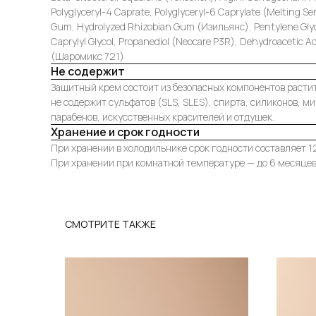
Polyglyceryl-4 Caprate, Polyglyceryl-6 Caprylate (Melting Se
Gum, Hydrolyzed Rhizobian Gum (Изильянс), Pentylene Glyco
Caprylyl Glycol, Propanediol (Neocare P3R), Dehydroacetic Ac
(Шаромикс 721)
Не содержит
Защитный крем состоит из безопасных компонентов расти
не содержит сульфатов (SLS, SLES), спирта, силиконов, м
парабенов, искусственных красителей и отдушек.
Хранение и срок годности
При хранении в холодильнике срок годности составляет 1
При хранении при комнатной температуре — до 6 месяцев
СМОТРИТЕ ТАКЖЕ