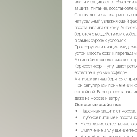
влаги и защищает от обветриван
защита, питание, восстановлен
Специальные масла рисовых от
натуральный увлажняющий факт
восстанавливают кожу. Антиок
борются с воздействием свобод
в самых суровых условиях.
Троксерутин и ниацинамид смя
устойчивость кожи к перепадам
Активы биотехнологического п
Корнеостикер — улучшают рель
естественную микрофлору.
Антиэдж активы борятся с приз
При регулярном применении кож
спокойной. Барьер восстанавли
даже на морозе и ветру.
Основные свойства:
Надежная защита от мороза,
Глубокое питание и восстан
Укрепление естественного 
Смягчение и улучшение тек
Антиэйдж поддержка кожи