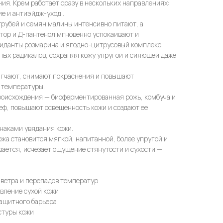
ия. Крем работает сразу в нескольких направлениях:
ие и антиэйдж-уход .
рубей и семян малины интенсивно питают, а
ор и Д-пантенол мгновенно успокаивают и
сиданты розмарина и ягодно-цитрусовый комплекс
ных радикалов, сохраняя кожу упругой и сияющей даже
гчают, снимают покраснения и повышают
 температуры.
роисхождения — биоферментированная рожь, комбуча и
еф, повышают освещенность кожи и создают ее
наками увядания кожи.
а становится мягкой, напитанной, более упругой и
вается, исчезает ощущение стянутости и сухости —
 ветра и перепадов температур
овление сухой кожи
защитного барьера
стуры кожи