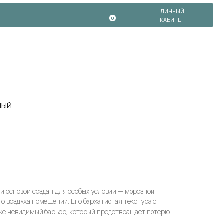
ЛИЧНЫЙ
0
КАБИНЕТ
НЫЙ
 основой создан для особых условий — морозной
го воздуха помещений. Его бархатистая текстура с
оже невидимый барьер, который предотвращает потерю