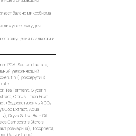
илляры и снижающий
живает баланс микробиома
видимую сеточку для
ного ощущения гладкости и
ium PCA, Sodium Lactate,
уральный увлажняющий
roxerutin (Троксерутин),
trate
k Tea Ferment, Glycerin
xtract, Citrus Limon Fruit
Extract (Водорастворимый СО₂-
ys Cob Extract, Aqua
), Oryza Sativa Bran Oil
sica Campestris Sterols
ракт розмарина), Tocopherol,
Agar (Альги Цель),