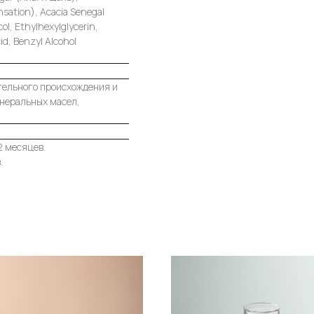
nsation), Acacia Senegal
l, Ethylhexylglycerin,
id, Benzyl Alcohol
тельного происхождения и
инеральных масел,
2 месяцев.
.