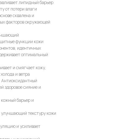
навливает липидный барьер
ту от потери влаги
снове сквалена и
ных факторов окружающей
учшающий
щитные функции кожи
онентов, идентичных
ддерживает оптимальный
ивает и смягчает кожу,
холода и ветра
-
Антиоксидантный
ей здоровое сияние и
кожный барьер и
, улучшающий текстуру кожи
уляцию и усиливает