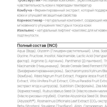
Троксерутин -
Активный компонент, укрепляющий кап
чувствительность кожи к перепадам температур
Комбуча -
Ферментированный экстракт, который поддер
кожи и улучшает ее защитные свойства
Корнеостикер -
Натуральный компонент, создающий не
мгновенного улучшения текстуры и тонуса кожи
Изильянс -
натуральный лифтинг-комплекс для мгновен
подтянутости.
Полный состав (INCI)
Aqua (Вода), Glycerin (Глицерин растительный), Urea, Sod
Glycine, Fructose, Inositol, Niacinamide, Lactic Acid (Нат
фактор), Arginine (L-Аргинин), Panthenol (Д-пантенол), T
Niacinamide (Ниацинамид), Secale Cereale Seed Ferment Fil
(Биоферментированная рожь), Saccharomyces/Xylinum/Blac
(Комбуча), Ribes Nigrum Fruit Extract, Fragaria Vesca Fruit E
Extract, Vitis Vinifera Fruit Extract, Citrus Paradisi Fruit 
экстракт ягод и цитрусов), Subtilisin (Эксфолайн), Zea Ma
(Корнеостикер), Rubus Idaeus Seed Oil (Масло семян малины
(Масло рисовых отрубей), Crambe Abyssinica Seed Oil, Bras
(Abyssoft®), Rosmarinus Officinalis Leaf Extract (СО₂-экст
Beta-Sitosterol, Squalene (Токобиол), Algin, Carrageenan, 