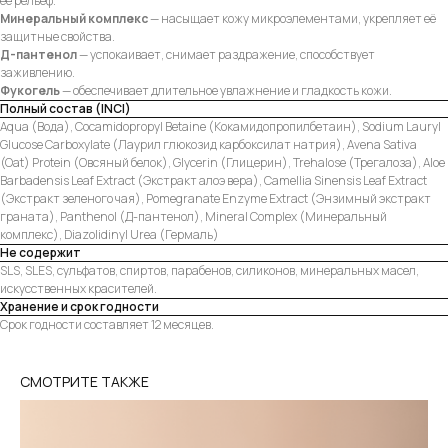
её рельеф.
Минеральный комплекс
— насыщает кожу микроэлементами, укрепляет её
защитные свойства.
Д-пантенол
— успокаивает, снимает раздражение, способствует
заживлению.
Фукогель
— обеспечивает длительное увлажнение и гладкость кожи.
Полный состав (INCI)
Aqua (Вода), Cocamidopropyl Betaine (Кокамидопропилбетаин), Sodium Lauryl
Glucose Carboxylate (Лаурил глюкозид карбоксилат натрия), Avena Sativa
(Oat) Protein (Овсяный белок), Glycerin (Глицерин), Trehalose (Трегалоза), Aloe
Barbadensis Leaf Extract (Экстракт алоэ вера), Camellia Sinensis Leaf Extract
(Экстракт зеленого чая), Pomegranate Enzyme Extract (Энзимный экстракт
граната), Panthenol (Д-пантенол), Mineral Complex (Минеральный
комплекс), Diazolidinyl Urea (Гермаль)
Не содержит
SLS, SLES, сульфатов, спиртов, парабенов, силиконов, минеральных масел,
искусственных красителей.
Хранение и срок годности
Срок годности составляет 12 месяцев.
СМОТРИТЕ ТАКЖЕ