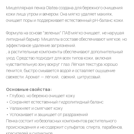
Мицеллярная пенка Olatea создана для бережного очищения
кожи лица утром и вечером. Она мягко удаляет макияж,
очищает поры и поддерживает естественный pH-баланс кожи.
Формула на основе "зеленых" ПАВ мягко очищает, не нарушая
липидный барьер. Мицеллы в составе обеспечивают мягкое, но
эффективное удаление загрязнений.
, а растительные компоненты обеспечивают дополнительный
уход. Средство подходит для всех типов кожи, включая
чувствительную зону вокруг глаз. Лёгкая текстура хорошо
пенится, быстро смывается водой и оставляет ощущение
свежести. Аромат — лёгкий, свежий, цитрусовый.
Основные свойства:
• Глубоко, но бережно очищает кожу
• Сохраняет естественный гидролипидный баланс
• Увлажняет и смягчает кожу
• Успокаивает и защищает от раздражений
Пенка состоит из безопасных компонентов растительного
происхождения и не содержит сульфатов, спирта, парабенов,
красителей и силиконов.