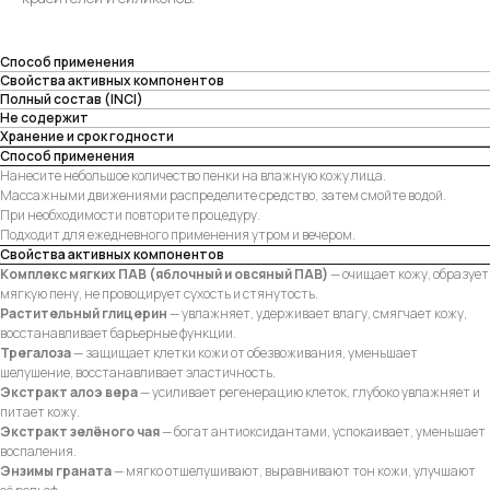
Способ применения
Свойства активных компонентов
Полный состав (INCI)
Не содержит
Хранение и срок годности
Способ применения
Нанесите небольшое количество пенки на влажную кожу лица.
Массажными движениями распределите средство, затем смойте водой.
При необходимости повторите процедуру.
Подходит для ежедневного применения утром и вечером.
Свойства активных компонентов
Комплекс мягких ПАВ (яблочный и овсяный ПАВ)
— очищает кожу, образует
мягкую пену, не провоцирует сухость и стянутость.
Растительный глицерин
— увлажняет, удерживает влагу, смягчает кожу,
восстанавливает барьерные функции.
Трегалоза
— защищает клетки кожи от обезвоживания, уменьшает
шелушение, восстанавливает эластичность.
Экстракт алоэ вера
— усиливает регенерацию клеток, глубоко увлажняет и
питает кожу.
Экстракт зелёного чая
— богат антиоксидантами, успокаивает, уменьшает
воспаления.
Энзимы граната
— мягко отшелушивают, выравнивают тон кожи, улучшают