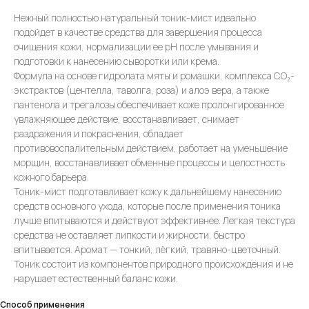
Нежный полностью натуральный тоник-мист идеально
подойдет в качестве средства для завершения процесса
очищения кожи, нормализации ее pH после умывания и
подготовки к нанесению сыворотки или крема.
Формула на основе гидролата мяты и ромашки, комплекса CO₂-
экстрактов (центелла, таволга, роза) и алоэ вера, а также
пантенола и трегалозы обеспечивает коже пролонгированное
увлажняющее действие, восстанавливает, снимает
раздражения и покраснения, обладает
противовоспалительным действием, работает на уменьшение
морщин, восстанавливает обменные процессы и целостность
кожного барьера.
Тоник-мист подготавливает кожу к дальнейшему нанесению
средств основного ухода, которые после применения тоника
лучше впитываются и действуют эффективнее. Легкая текстура
средства не оставляет липкости и жирности, быстро
впитывается. Аромат — тонкий, лёгкий, травяно-цветочный.
Тоник состоит из компонентов природного происхождения и не
нарушает естественный баланс кожи.
Способ применения