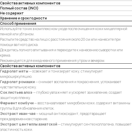
Свойства активных компонентов
Полный состав (INCI)
Не содержит
Хранение и срок годности
Способ применения
Используйте тоник в комплексном уходе после очищения кожи мицеллярной
пенкой или убтаном.
Распылите средство на лицо с расстояния около 20 см или нанесите при
помощи ватного диска.
Дождитесь полного впитывания и переходите к нанесению сыворотки или
крема.
Рекомендуется для ежедневного применения утром и вечером.
Свойства активных компонентов
Гидролат мяты
— освежает и тонизирует кожу, стимулирует
микроциркуляцию.
Гидролат ромашки
— снимает воспаления и покраснения, успокаивает
чувствительную кожу.
Сок листьев алоэ
— глубоко увлажняет и ускоряет заживление, создает
защитную пленку.
Фермент комбучи
— восстанавливает микробиом кожи, содержит витамины
группы B для обновления клеток.
Экстракт иван-чая
— мощный антиоксидант, предотвращает
преждевременное старение.
Экстракт центеллы азиатской
— стимулирует синтез коллагена, повышает
эластичность кожи.