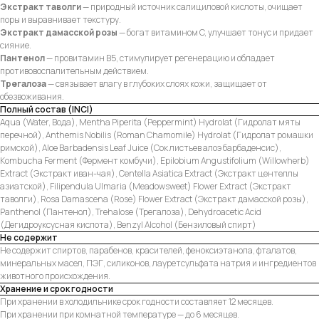
Экстракт таволги
— природный источник салициловой кислоты, очищает
поры и выравнивает текстуру.
Экстракт дамасской розы
— богат витамином C, улучшает тонус и придает
сияние.
Пантенол
— провитамин B5, стимулирует регенерацию и обладает
противовоспалительным действием.
Трегалоза
— связывает влагу в глубоких слоях кожи, защищает от
обезвоживания.
Полный состав (INCI)
Aqua (Water, Вода), Mentha Piperita (Peppermint) Hydrolat (Гидролат мяты
перечной), Anthemis Nobilis (Roman Chamomile) Hydrolat (Гидролат ромашки
римской), Aloe Barbadensis Leaf Juice (Сок листьев алоэ барбаденсис),
Kombucha Ferment (Фермент комбучи), Epilobium Angustifolium (Willowherb)
Extract (Экстракт иван-чая), Centella Asiatica Extract (Экстракт центеллы
азиатской), Filipendula Ulmaria (Meadowsweet) Flower Extract (Экстракт
таволги), Rosa Damascena (Rose) Flower Extract (Экстракт дамасской розы),
Panthenol (Пантенол), Trehalose (Трегалоза), Dehydroacetic Acid
(Дегидроуксусная кислота), Benzyl Alcohol (Бензиловый спирт)
Не содержит
Не содержит спиртов, парабенов, красителей, феноксиэтанола, фталатов,
минеральных масел, ПЭГ, силиконов, лауретсульфата натрия и ингредиентов
животного происхождения.
Хранение и срок годности
При хранении в холодильнике срок годности составляет 12 месяцев.
При хранении при комнатной температуре — до 6 месяцев.